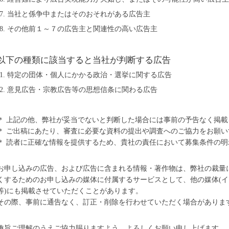
当社と係争中またはそのおそれがある広告主
その他前１～７の広告主と関連性の高い広告主
以下の種類に該当すると当社が判断する広告
特定の団体・個人にかかる政治・選挙に関する広告
意見広告・宗教広告等の思想信条に関わる広告
＊ 上記の他、弊社が妥当でないと判断した場合には事前の予告なく掲
＊ ご出稿にあたり、審査に必要な資料の提出や調査へのご協力をお願
＊ 読者に正確な情報を提供するため、貴社の責任において募集条件の
お申し込みの広告、および広告に含まれる情報・著作物は、弊社の裁量
くするためのお申し込みの媒体に付属するサービスとして、他の媒体(イン
等)にも掲載させていただくことがあります。
その際、事前に通告なく、訂正・削除を行わせていただく場合がありま
趣旨ご理解のうえご協力賜りますよう、よろしくお願い申し上げます。